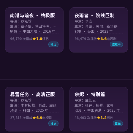
99:25
99:40
南港与暗夜 · 终极版
夜雨者 · 院线巨制
导演：罗泓轸
导演：李安
主演：章子怡、菅田将晖、陈道明、李帝勋 等
主演：肖战、黄渤、新垣结衣、梁朝伟 等
剧情 · 中国大陆 · 2016 年
犯罪 · 英国 · 2023 年
7.8
6.6
96,790
次播放
综艺
96,479
次播放
电视剧
杜比
连载中
99:24
99:17
暴雪任务 · 高清正版
余烬 · 特别篇
导演：罗泓轸
导演：金知云
主演：木村拓哉、肖战、周迅
主演：张译、杨幂、玄彬
动漫 · 韩国 · 2025 年
动漫 · 中国香港 · 2025 年
6.9
8.8
27,813
次播放
电视剧
48,403
次播放
综艺
杜比
蓝光