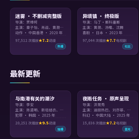
99:46
99:26
迷雾 · 不删减完整版
异境镇 · 终极版
导演：贾樟柯
导演：马丁·斯科塞斯
主演：章子怡、肖战、黄渤、苍井优 等
主演：黄渤、汤唯、沈腾
动作 · 中国香港 · 2020 年
喜剧 · 日本 · 2023 年
7.2
7.7
97,512
次播放
动漫
97,044
次播放
电视剧
热播
杜比
最新更新
99:37
99:59
与南港有关的潮汐
夜雨任务 · 原声呈现
导演：李安
导演：洪常秀
主演：陈道明、新垣结衣、刘亦菲
主演：迪丽热巴、刘亦菲、汤姆·汉克斯、基努·里维斯
犯罪 · 韩国 · 2025 年
科幻 · 中国大陆 · 2025 年
9.5
7.2
20,251
次播放
动漫
15,836
次播放
电视剧
独播
蓝光