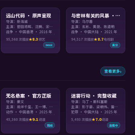
99:38
99:39
远山代码 · 原声呈现
与密林有关的风暴 ·
完整收藏
导演：新海诚
导演：乌尔善
主演：菅田将晖、沈腾、宋仲基
主演：玄彬、黄渤、陈道明
战争 · 中国香港 · 2016 年
战争 · 中国大陆 · 2021 年
8.3
8.7
95,568
次播放
综艺
94,517
次播放
电视剧
IMAX
高分
查看更多
99:40
99:29
无名悬案 · 官方正版
迷雾行动 · 完整收藏
导演：姜文
导演：马丁·斯科塞斯
主演：易烊千玺、王一博、周迅
主演：彭于晏、梁朝伟、雷佳音
动作 · 中国香港 · 2025 年
犯罪 · 中国大陆 · 2025 年
9.1
7.0
45,360
次播放
动漫
5,493
次播放
动漫
院线
连载中